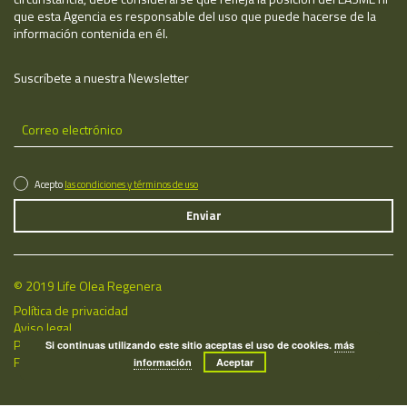
que esta Agencia es responsable del uso que puede hacerse de la
información contenida en él.
Suscríbete a nuestra Newsletter
Acepto
las condiciones y términos de uso
© 2019 Life Olea Regenera
Política de privacidad
Aviso legal
Política de cookies
Si continuas utilizando este sitio aceptas el uso de cookies.
más
Fecha de última actualización: 08/08/2026
información
Aceptar