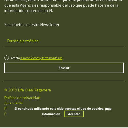
que esta Agencia es responsable del uso que puede hacerse de la
información contenida en él.
Suscríbete a nuestra Newsletter
Acepto
las condiciones y términos de uso
© 2019 Life Olea Regenera
Política de privacidad
Aviso legal
Política de cookies
Si continuas utilizando este sitio aceptas el uso de cookies.
más
Fecha de última actualización: 08/08/2026
información
Aceptar