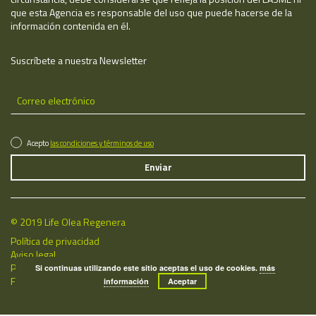
que esta Agencia es responsable del uso que puede hacerse de la
información contenida en él.
Suscríbete a nuestra Newsletter
Acepto
las condiciones y términos de uso
© 2019 Life Olea Regenera
Política de privacidad
Aviso legal
Política de cookies
Si continuas utilizando este sitio aceptas el uso de cookies.
más
Fecha de última actualización: 10/08/2026
información
Aceptar