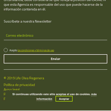
que esta Agencia es responsable del uso que puede hacerse de la
información contenida en él.
Suscríbete a nuestra Newsletter
Acepto
las condiciones y términos de uso
© 2019 Life Olea Regenera
Política de privacidad
Aviso legal
Política de cookies
Si continuas utilizando este sitio aceptas el uso de cookies.
más
Fecha de última actualización: 08/08/2026
información
Aceptar