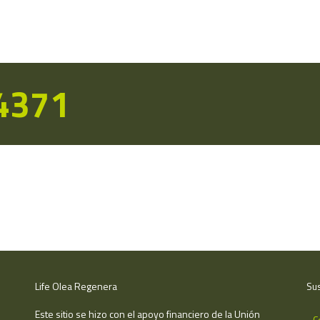
14371
Life Olea Regenera
Sus
Este sitio se hizo con el apoyo financiero de la Unión