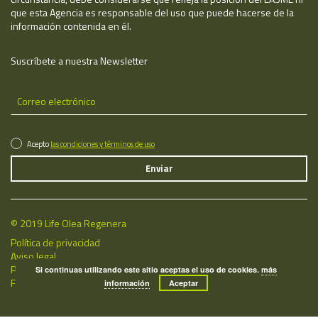
que esta Agencia es responsable del uso que puede hacerse de la
información contenida en él.
Suscríbete a nuestra Newsletter
Acepto
las condiciones y términos de uso
© 2019 Life Olea Regenera
Política de privacidad
Aviso legal
Política de cookies
Si continuas utilizando este sitio aceptas el uso de cookies.
más
Fecha de última actualización: 06/08/2026
información
Aceptar