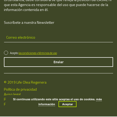
que esta Agencia es responsable del uso que puede hacerse de la
información contenida en él.
Suscríbete a nuestra Newsletter
Acepto
las condiciones y términos de uso
© 2019 Life Olea Regenera
Política de privacidad
Aviso legal
Política de cookies
Si continuas utilizando este sitio aceptas el uso de cookies.
más
Fecha de última actualización: 07/08/2026
información
Aceptar