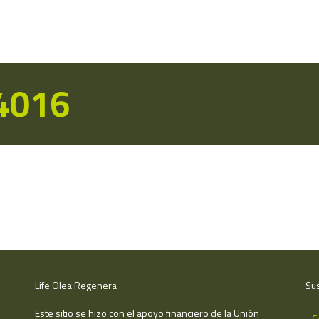
14016
Life Olea Regenera
Sus
Este sitio se hizo con el apoyo financiero de la Unión