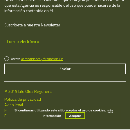
que esta Agencia es responsable del uso que puede hacerse de la
información contenida en él.
Suscríbete a nuestra Newsletter
Acepto
las condiciones y términos de uso
© 2019 Life Olea Regenera
Política de privacidad
Aviso legal
Política de cookies
Si continuas utilizando este sitio aceptas el uso de cookies.
más
Fecha de última actualización: 08/08/2026
información
Aceptar