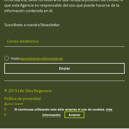
que esta Agencia es responsable del uso que puede hacerse de la
información contenida en él.
Suscríbete a nuestra Newsletter
Acepto
las condiciones y términos de uso
© 2019 Life Olea Regenera
Política de privacidad
Aviso legal
Política de cookies
Si continuas utilizando este sitio aceptas el uso de cookies.
más
Fecha de última actualización: 06/08/2026
información
Aceptar