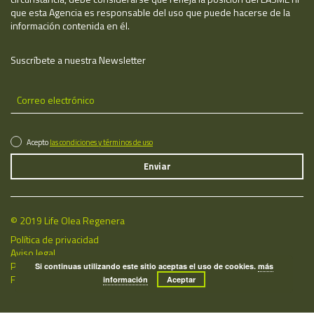
que esta Agencia es responsable del uso que puede hacerse de la
información contenida en él.
Suscríbete a nuestra Newsletter
Acepto
las condiciones y términos de uso
© 2019 Life Olea Regenera
Política de privacidad
Aviso legal
Política de cookies
Si continuas utilizando este sitio aceptas el uso de cookies.
más
Fecha de última actualización: 07/08/2026
información
Aceptar