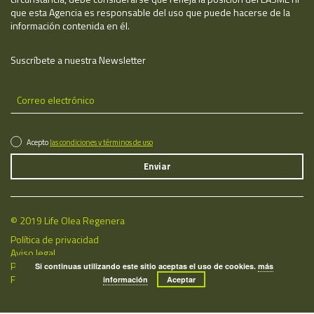
que esta Agencia es responsable del uso que puede hacerse de la
información contenida en él.
Suscríbete a nuestra Newsletter
Acepto
las condiciones y términos de uso
© 2019 Life Olea Regenera
Política de privacidad
Aviso legal
Política de cookies
Si continuas utilizando este sitio aceptas el uso de cookies.
más
Fecha de última actualización: 07/08/2026
información
Aceptar