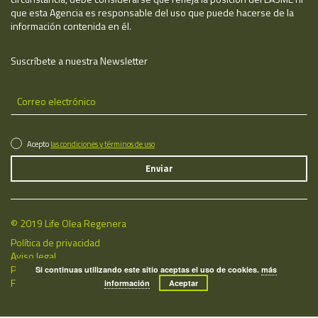
que esta Agencia es responsable del uso que puede hacerse de la
información contenida en él.
Suscríbete a nuestra Newsletter
Acepto
las condiciones y términos de uso
© 2019 Life Olea Regenera
Política de privacidad
Aviso legal
Política de cookies
Si continuas utilizando este sitio aceptas el uso de cookies.
más
Fecha de última actualización: 08/08/2026
información
Aceptar