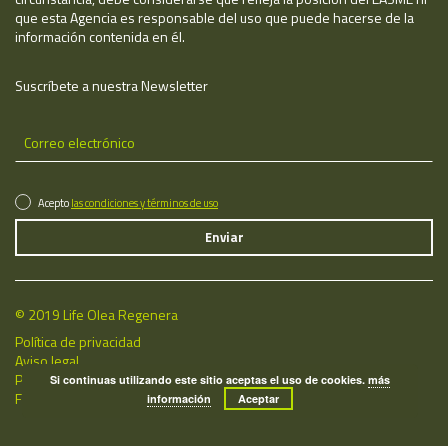
que esta Agencia es responsable del uso que puede hacerse de la
información contenida en él.
Suscríbete a nuestra Newsletter
Acepto
las condiciones y términos de uso
© 2019 Life Olea Regenera
Política de privacidad
Aviso legal
Política de cookies
Si continuas utilizando este sitio aceptas el uso de cookies.
más
Fecha de última actualización: 06/08/2026
información
Aceptar