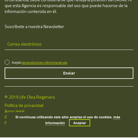
que esta Agencia es responsable del uso que puede hacerse de la
información contenida en él.
Suscríbete a nuestra Newsletter
Acepto
las condiciones y términos de uso
© 2019 Life Olea Regenera
Política de privacidad
Aviso legal
Política de cookies
Si continuas utilizando este sitio aceptas el uso de cookies.
más
Fecha de última actualización: 07/08/2026
información
Aceptar