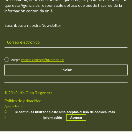
que esta Agencia es responsable del uso que puede hacerse de la
información contenida en él.
Suscríbete a nuestra Newsletter
Acepto
las condiciones y términos de uso
© 2019 Life Olea Regenera
Política de privacidad
Aviso legal
Política de cookies
Si continuas utilizando este sitio aceptas el uso de cookies.
más
Fecha de última actualización: 07/08/2026
información
Aceptar