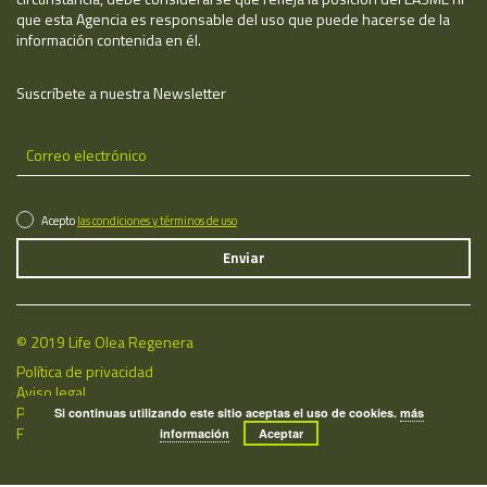
que esta Agencia es responsable del uso que puede hacerse de la
información contenida en él.
Suscríbete a nuestra Newsletter
Acepto
las condiciones y términos de uso
© 2019 Life Olea Regenera
Política de privacidad
Aviso legal
Política de cookies
Si continuas utilizando este sitio aceptas el uso de cookies.
más
Fecha de última actualización: 08/08/2026
información
Aceptar