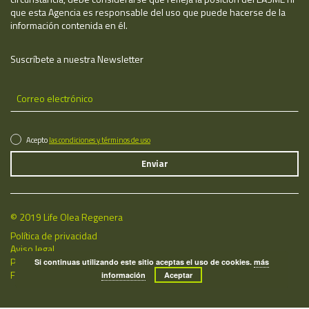
que esta Agencia es responsable del uso que puede hacerse de la
información contenida en él.
Suscríbete a nuestra Newsletter
Acepto
las condiciones y términos de uso
© 2019 Life Olea Regenera
Política de privacidad
Aviso legal
Política de cookies
Si continuas utilizando este sitio aceptas el uso de cookies.
más
Fecha de última actualización: 06/08/2026
información
Aceptar