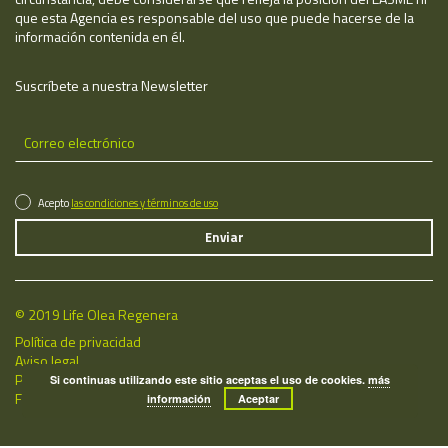
que esta Agencia es responsable del uso que puede hacerse de la
información contenida en él.
Suscríbete a nuestra Newsletter
Acepto
las condiciones y términos de uso
© 2019 Life Olea Regenera
Política de privacidad
Aviso legal
Política de cookies
Si continuas utilizando este sitio aceptas el uso de cookies.
más
Fecha de última actualización: 06/08/2026
información
Aceptar