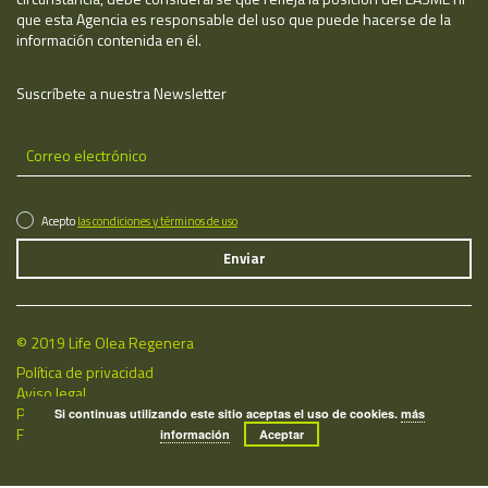
que esta Agencia es responsable del uso que puede hacerse de la
información contenida en él.
Suscríbete a nuestra Newsletter
Acepto
las condiciones y términos de uso
© 2019 Life Olea Regenera
Política de privacidad
Aviso legal
Política de cookies
Si continuas utilizando este sitio aceptas el uso de cookies.
más
Fecha de última actualización: 06/08/2026
información
Aceptar