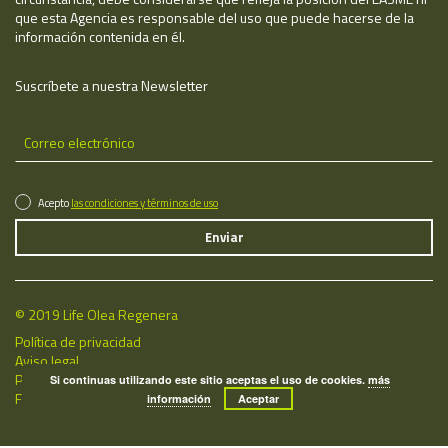
que esta Agencia es responsable del uso que puede hacerse de la
información contenida en él.
Suscríbete a nuestra Newsletter
Acepto
las condiciones y términos de uso
© 2019 Life Olea Regenera
Política de privacidad
Aviso legal
Política de cookies
Si continuas utilizando este sitio aceptas el uso de cookies.
más
Fecha de última actualización: 06/08/2026
información
Aceptar