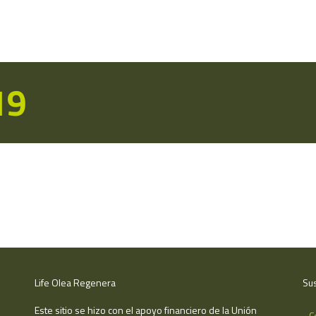
19
Life Olea Regenera
Sus
Este sitio se hizo con el apoyo financiero de la Unión