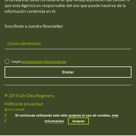
que esta Agencia es responsable del uso que puede hacerse de la
información contenida en él.
Suscríbete a nuestra Newsletter
Acepto
las condiciones y términos de uso
© 2019 Life Olea Regenera
Política de privacidad
Aviso legal
Política de cookies
Si continuas utilizando este sitio aceptas el uso de cookies.
más
Fecha de última actualización: 06/08/2026
información
Aceptar