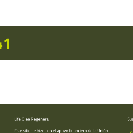
41
Life Olea Regenera
Sus
Este sitio se hizo con el apoyo financiero de la Unión