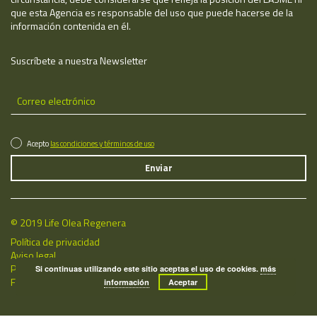
que esta Agencia es responsable del uso que puede hacerse de la
información contenida en él.
Suscríbete a nuestra Newsletter
Acepto
las condiciones y términos de uso
© 2019 Life Olea Regenera
Política de privacidad
Aviso legal
Política de cookies
Si continuas utilizando este sitio aceptas el uso de cookies.
más
Fecha de última actualización: 06/08/2026
información
Aceptar