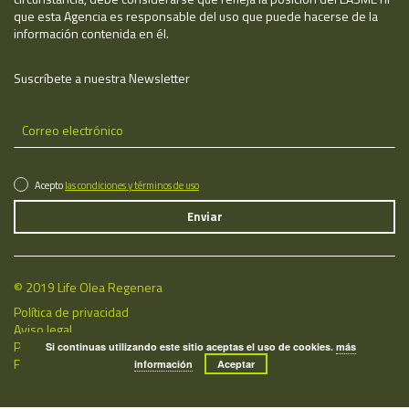
que esta Agencia es responsable del uso que puede hacerse de la
información contenida en él.
Suscríbete a nuestra Newsletter
Acepto
las condiciones y términos de uso
© 2019 Life Olea Regenera
Política de privacidad
Aviso legal
Política de cookies
Si continuas utilizando este sitio aceptas el uso de cookies.
más
Fecha de última actualización: 08/08/2026
información
Aceptar