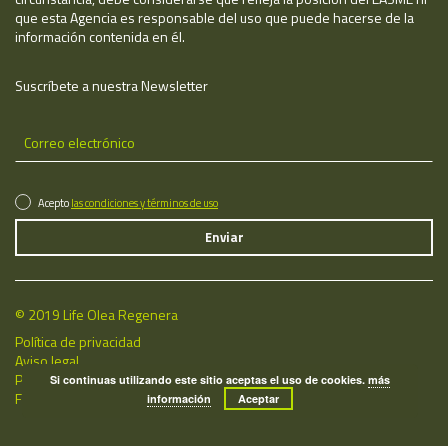
que esta Agencia es responsable del uso que puede hacerse de la
información contenida en él.
Suscríbete a nuestra Newsletter
Acepto
las condiciones y términos de uso
© 2019 Life Olea Regenera
Política de privacidad
Aviso legal
Política de cookies
Si continuas utilizando este sitio aceptas el uso de cookies.
más
Fecha de última actualización: 09/08/2026
información
Aceptar