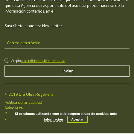
que esta Agencia es responsable del uso que puede hacerse de la
información contenida en él.
Suscríbete a nuestra Newsletter
Acepto
las condiciones y términos de uso
© 2019 Life Olea Regenera
Política de privacidad
Aviso legal
Política de cookies
Si continuas utilizando este sitio aceptas el uso de cookies.
más
Fecha de última actualización: 06/08/2026
información
Aceptar