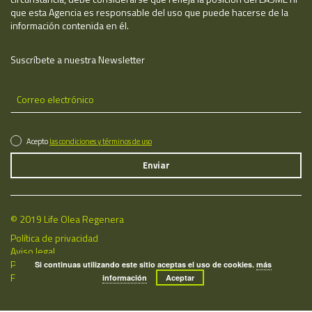
que esta Agencia es responsable del uso que puede hacerse de la
información contenida en él.
Suscríbete a nuestra Newsletter
Acepto
las condiciones y términos de uso
© 2019 Life Olea Regenera
Política de privacidad
Aviso legal
Política de cookies
Si continuas utilizando este sitio aceptas el uso de cookies.
más
Fecha de última actualización: 08/08/2026
información
Aceptar