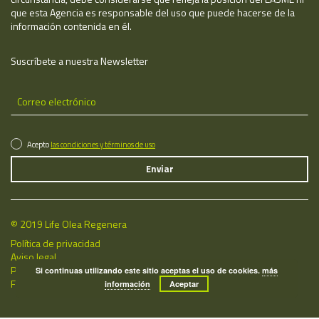
que esta Agencia es responsable del uso que puede hacerse de la
información contenida en él.
Suscríbete a nuestra Newsletter
Acepto
las condiciones y términos de uso
© 2019 Life Olea Regenera
Política de privacidad
Aviso legal
Política de cookies
Si continuas utilizando este sitio aceptas el uso de cookies.
más
Fecha de última actualización: 09/08/2026
información
Aceptar