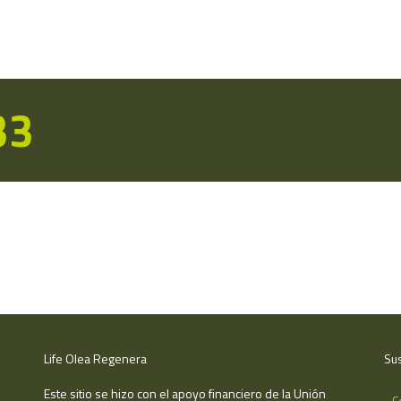
33
Life Olea Regenera
Sus
Este sitio se hizo con el apoyo financiero de la Unión