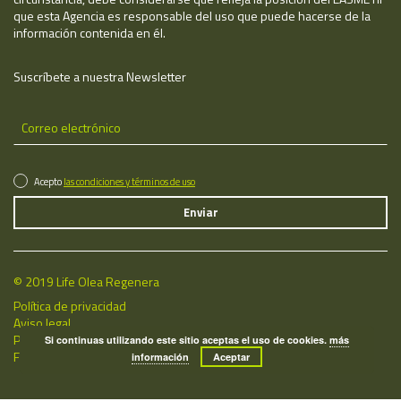
que esta Agencia es responsable del uso que puede hacerse de la
información contenida en él.
Suscríbete a nuestra Newsletter
Acepto
las condiciones y términos de uso
© 2019 Life Olea Regenera
Política de privacidad
Aviso legal
Política de cookies
Si continuas utilizando este sitio aceptas el uso de cookies.
más
Fecha de última actualización: 08/08/2026
información
Aceptar