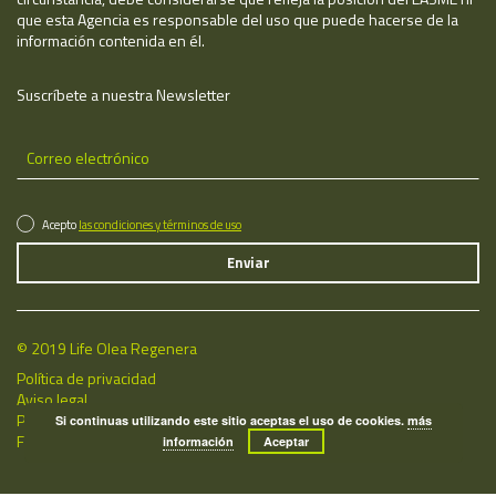
que esta Agencia es responsable del uso que puede hacerse de la
información contenida en él.
Suscríbete a nuestra Newsletter
Acepto
las condiciones y términos de uso
© 2019 Life Olea Regenera
Política de privacidad
Aviso legal
Política de cookies
Si continuas utilizando este sitio aceptas el uso de cookies.
más
Fecha de última actualización: 07/08/2026
información
Aceptar