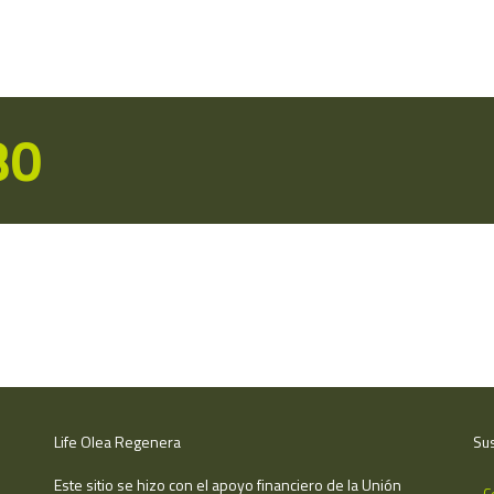
80
Life Olea Regenera
Sus
Este sitio se hizo con el apoyo financiero de la Unión