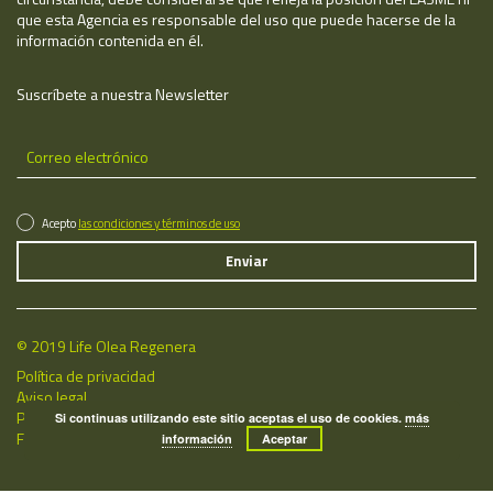
que esta Agencia es responsable del uso que puede hacerse de la
información contenida en él.
Suscríbete a nuestra Newsletter
Acepto
las condiciones y términos de uso
© 2019 Life Olea Regenera
Política de privacidad
Aviso legal
Política de cookies
Si continuas utilizando este sitio aceptas el uso de cookies.
más
Fecha de última actualización: 08/08/2026
información
Aceptar