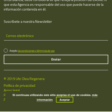
que esta Agencia es responsable del uso que puede hacerse de la
información contenida en él.
Suscríbete a nuestra Newsletter
Acepto
las condiciones y términos de uso
© 2019 Life Olea Regenera
Política de privacidad
Aviso legal
Política de cookies
Si continuas utilizando este sitio aceptas el uso de cookies.
más
Fecha de última actualización: 07/08/2026
información
Aceptar