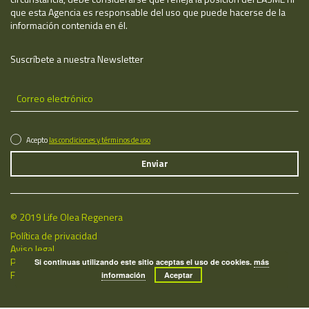
que esta Agencia es responsable del uso que puede hacerse de la
información contenida en él.
Suscríbete a nuestra Newsletter
Acepto
las condiciones y términos de uso
© 2019 Life Olea Regenera
Política de privacidad
Aviso legal
Política de cookies
Si continuas utilizando este sitio aceptas el uso de cookies.
más
Fecha de última actualización: 07/08/2026
información
Aceptar