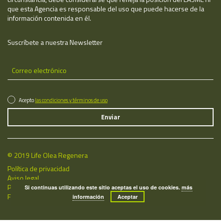
que esta Agencia es responsable del uso que puede hacerse de la
información contenida en él.
Suscríbete a nuestra Newsletter
Acepto
las condiciones y términos de uso
© 2019 Life Olea Regenera
Política de privacidad
Aviso legal
Política de cookies
Si continuas utilizando este sitio aceptas el uso de cookies.
más
Fecha de última actualización: 07/08/2026
información
Aceptar