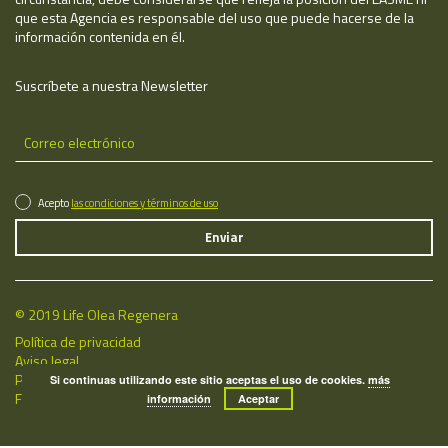
que esta Agencia es responsable del uso que puede hacerse de la
información contenida en él.
Suscríbete a nuestra Newsletter
Acepto
las condiciones y términos de uso
© 2019 Life Olea Regenera
Política de privacidad
Aviso legal
Política de cookies
Si continuas utilizando este sitio aceptas el uso de cookies.
más
Fecha de última actualización: 08/08/2026
información
Aceptar