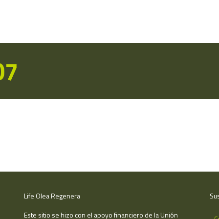
07
Life Olea Regenera
Sus
Este sitio se hizo con el apoyo financiero de la Unión