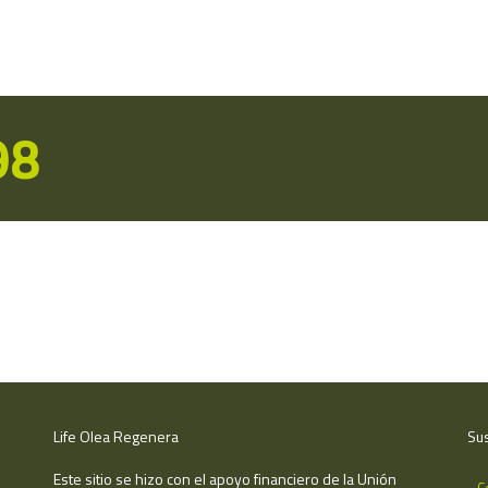
98
Life Olea Regenera
Sus
Este sitio se hizo con el apoyo financiero de la Unión