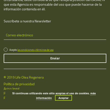
que esta Agencia es responsable del uso que puede hacerse de la
información contenida en él.
Suscríbete a nuestra Newsletter
Acepto
las condiciones y términos de uso
© 2019 Life Olea Regenera
Política de privacidad
Aviso legal
Política de cookies
Si continuas utilizando este sitio aceptas el uso de cookies.
más
Fecha de última actualización: 06/08/2026
información
Aceptar