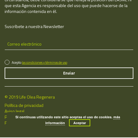
que esta Agencia es responsable del uso que puede hacerse de la
información contenida en él.
Suscríbete a nuestra Newsletter
Acepto
las condiciones y términos de uso
© 2019 Life Olea Regenera
Política de privacidad
Aviso legal
Política de cookies
Si continuas utilizando este sitio aceptas el uso de cookies.
más
Fecha de última actualización: 08/08/2026
información
Aceptar