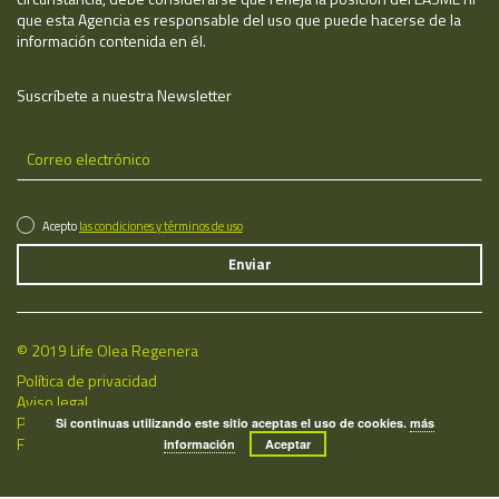
que esta Agencia es responsable del uso que puede hacerse de la
información contenida en él.
Suscríbete a nuestra Newsletter
Acepto
las condiciones y términos de uso
© 2019 Life Olea Regenera
Política de privacidad
Aviso legal
Política de cookies
Si continuas utilizando este sitio aceptas el uso de cookies.
más
Fecha de última actualización: 06/08/2026
información
Aceptar