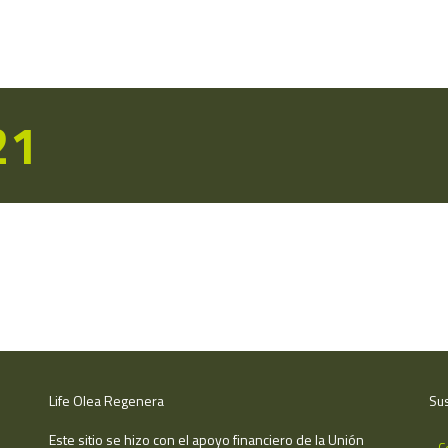
21
Life Olea Regenera
Sus
Este sitio se hizo con el apoyo financiero de la Unión