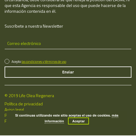
que esta Agencia es responsable del uso que puede hacerse de la
información contenida en él.
Suscríbete a nuestra Newsletter
Acepto
las condiciones y términos de uso
© 2019 Life Olea Regenera
Política de privacidad
Aviso legal
Política de cookies
Si continuas utilizando este sitio aceptas el uso de cookies.
más
Fecha de última actualización: 08/08/2026
información
Aceptar