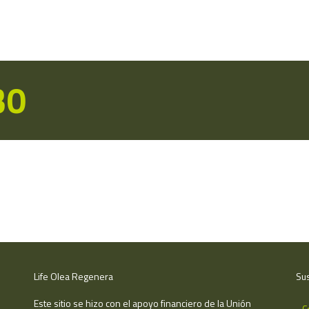
30
Life Olea Regenera
Sus
Este sitio se hizo con el apoyo financiero de la Unión