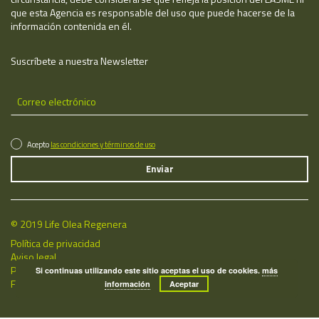
que esta Agencia es responsable del uso que puede hacerse de la
información contenida en él.
Suscríbete a nuestra Newsletter
Acepto
las condiciones y términos de uso
© 2019 Life Olea Regenera
Política de privacidad
Aviso legal
Política de cookies
Si continuas utilizando este sitio aceptas el uso de cookies.
más
Fecha de última actualización: 07/08/2026
información
Aceptar