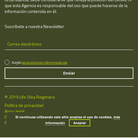
que esta Agencia es responsable del uso que puede hacerse de la
información contenida en él.
Suscríbete a nuestra Newsletter
Acepto
las condiciones y términos de uso
© 2019 Life Olea Regenera
Política de privacidad
Aviso legal
Política de cookies
Si continuas utilizando este sitio aceptas el uso de cookies.
más
Fecha de última actualización: 06/08/2026
información
Aceptar