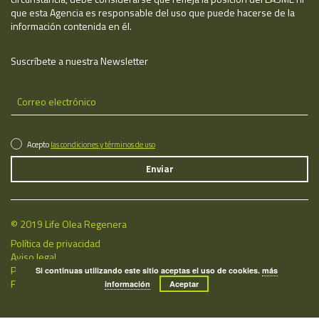
que esta Agencia es responsable del uso que puede hacerse de la
información contenida en él.
Suscríbete a nuestra Newsletter
Acepto
las condiciones y términos de uso
© 2019 Life Olea Regenera
Política de privacidad
Aviso legal
Política de cookies
Si continuas utilizando este sitio aceptas el uso de cookies.
más
Fecha de última actualización: 09/08/2026
información
Aceptar